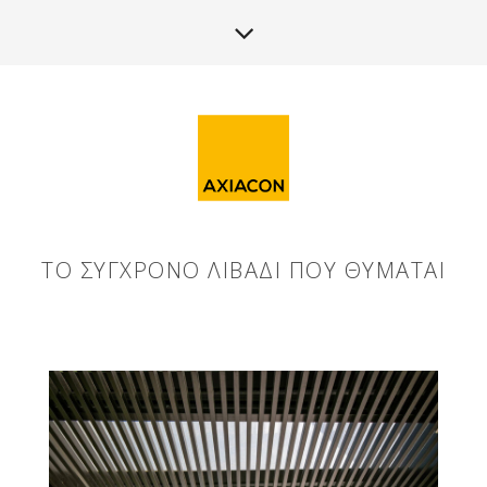
ΤΟ ΣΎΓΧΡΟΝΟ ΛΙΒΆΔΙ ΠΟΥ ΘΥΜΆΤΑΙ