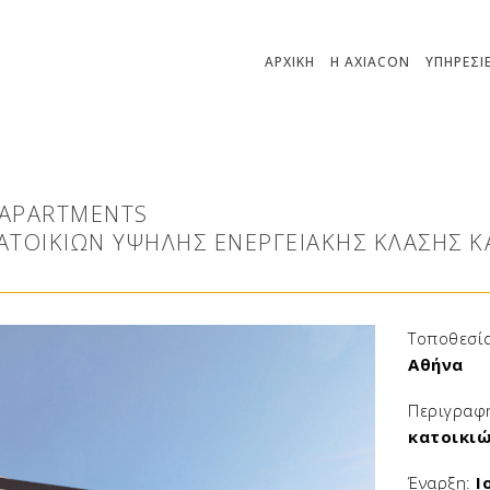
ΑΡΧΙΚΗ
H AXIACON
ΥΠΗΡΕΣΙ
 APARTMENTS
ΤΟΙΚΙΏΝ ΥΨΗΛΉΣ ΕΝΕΡΓΕΙΑΚΉΣ ΚΛΆΣΗΣ Κ
Τοποθεσί
Αθήνα
Περιγραφ
κατοικι
Έναρξη:
Ι