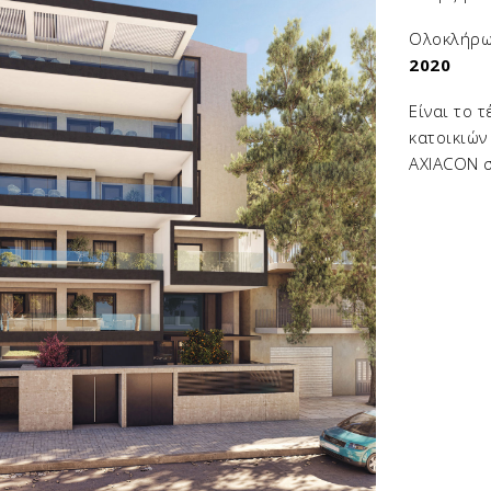
Ολοκλήρ
2020
Είναι το 
κατοικιών
AXIACON 