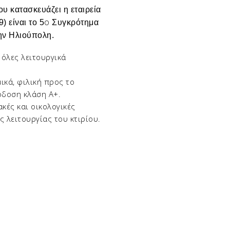
υ κατασκευάζει η εταιρεία
ο
9)
είναι το 5
Συγκρότημα
την Ηλιούπολη.
 όλες λειτουργικά
ικά, φιλική προς το
πόδοση
κλάση Α+
.
ακές και οικολογικές
 λειτουργίας του κτιρίου.