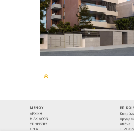
MENOY
ΕΠΙΚΟΙ
ΑΡΧΙΚΗ
Κυπρίων
H AXIACON
Αργυρού
ΥΠΗΡΕΣΙΕΣ
Αθήνα
ΕΡΓΑ
Τ. 210 9
ΔΙΑΚΡΙΣΕΙΣ
Κ. 697 4