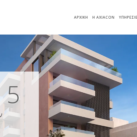
ΑΡΧΙΚΗ
H AXIACON
ΥΠΗΡΕΣΙ
i 5
ν